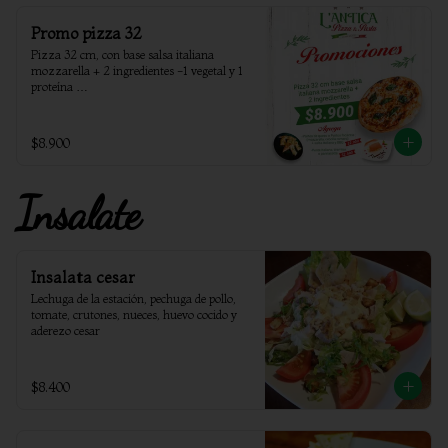
Promo pizza 32
Pizza 32 cm, con base salsa italiana 
mozzarella + 2 ingredientes -1 vegetal y 1 
proteína 

Si desea una opción dejar su solicitud en 
instrucciones especiales.
$8.900
Insalate
Insalata cesar
Lechuga de la estación, pechuga de pollo, 
tomate, crutones, nueces, huevo cocido y 
aderezo cesar
$8.400