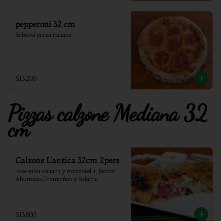
pepperoni 32 cm
Sabrosa pizza italiana.
$13.200
Pizzas calzone Mediana 32
cm
Calzone L'antica 32cm 2pers
Base salsa italiana y mozzarella, Jamon 
Ahumado,Champiñon y Salame
$13.800