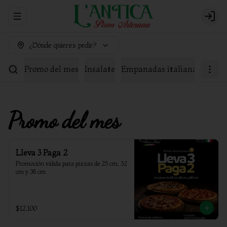
Abrir menu de navegación
Login
¿Dónde quieres pedir?
Promo del mes
Insalate
Empanadas italianas
Arma
Promo del mes
Lleva 3 Paga 2
Promoción válida para pizzas de 25 cm, 32 
cm y 38 cm
$12.100