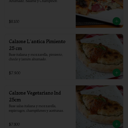
Ahumado, Salame y Champiñon
$8.100
Calzone L´antica Pimiento
25 cm
Base italiana y mozzarella, pimiento, 
choclo y jamón ahumado.
$7.900
Calzone Vegetariano Ind
25cm
Base salsa italiana y mozzarella, 
espárragos, champiñones y aceitunas.
$7.800