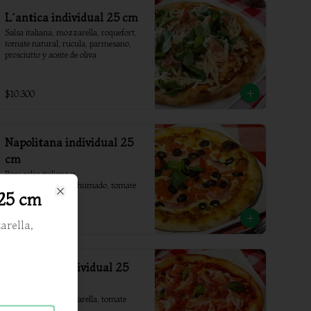
L´antica individual 25 cm
Salsa italiana, mozzarella, roquefort, 
tomate natural, rucula, parmesano, 
prosciutto y aceite de oliva
$10.300
Napolitana individual 25
cm
Base salsa italiana y 
mozzarella;Jamón ahumado, tomate 
 25 cm
natural y aceitunas
Close
$7.900
arella,
Prosciutto individual 25
cm
Salsa italiana, mozzarella, tomate 
natural y prosciutto