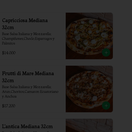
Capricciosa Mediana
32cm
Base Salsa Italiana y Mozzarella; 
Champiñones,Choclo,Esparragos y 
Palmitos
$14.000
Frutti di Mare Mediana
32cm
Base Salsa Italiana y Mozzarella; 
Atun,Choritos,Camaron Ecuatoriano 
y Anchoa
$17.200
L'antica Mediana 32cm