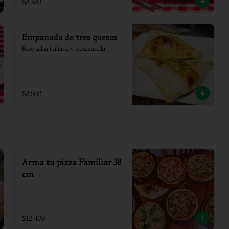
$3.300
Empanada de tres quesos
Base salsa italiana y mozzarella
$3.600
Arma tu pizza Familiar 38
cm
$12.400