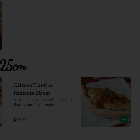
l 25cm
Calzone L´antica
Pimiento 25 cm
Base italiana y mozzarella, pimiento, 
choclo y jamón ahumado.
$7.900