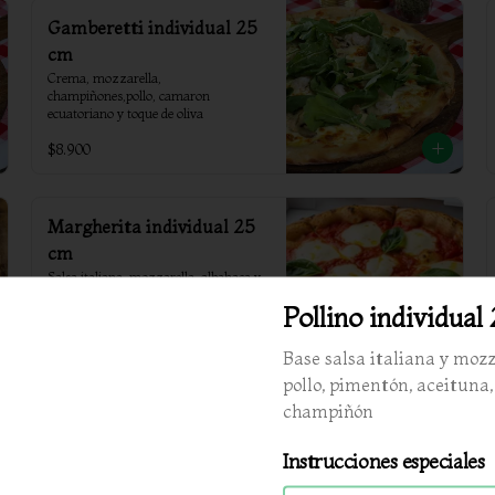
Gamberetti individual 25
cm
Crema, mozzarella, 
champiñones,pollo, camaron 
ecuatoriano y toque de oliva
$8.900
Margherita individual 25
cm
Salsa italiana, mozzarella, albahaca y 
toque de aceite de oliva
Pollino individual
$7.400
Base salsa italiana y mozz
pollo, pimentón, aceituna,
champiñón
Pollino individual 25 cm
Base salsa italiana y mozzarella, pollo, 
Instrucciones especiales
pimentón, aceituna, champiñón