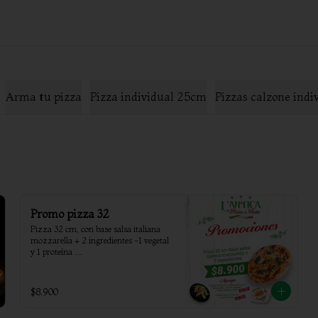
Arma tu pizza
Pizza individual 25cm
Pizzas calzone ind
Promo pizza 32
Pizza 32 cm, con base salsa italiana 
mozzarella + 2 ingredientes -1 vegetal 
y 1 proteína 

Si desea una opción dejar su solicitud 
en instrucciones especiales.
$8.900