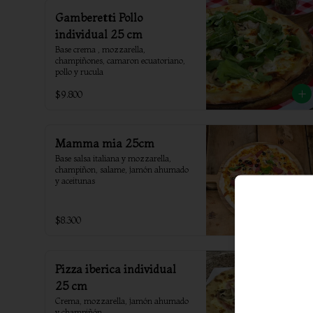
Gamberetti Pollo
individual 25 cm
Base crema , mozzarella, 
champiñones, camaron ecuatoriano, 
pollo y rucula
$9.800
Mamma mia 25cm
Base salsa italiana y mozzarella, 
champiñon, salame, jamón ahumado 
y aceitunas
$8.300
Pizza iberica individual
25 cm
Crema, mozzarella, jamón ahumado 
y champiñón