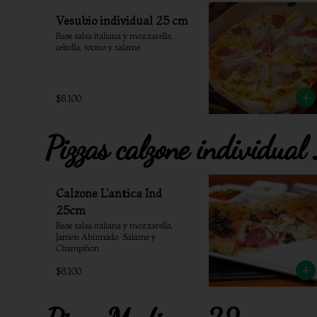
Vesubio individual 25 cm
Base salsa italiana y mozzarella, 
cebolla, tocino y salame
$8.100
Pizzas calzone individua
Calzone L'antica Ind
25cm
Base salsa italiana y mozzarella, 
Jamon Ahumado, Salame y 
Champiñon
$8.100