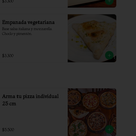
$3.300
Empanada vegetariana
Base salsa italiana y mozzarella. 
Choclo y pimentón.
$3.300
Arma tu pizza individual
25 cm
$5.500