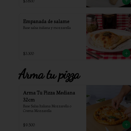
$3.600
Empanada de salame
Base salsa italiana y mozzarella
$3.300
Arma tu pizza
Arma Tu Pizza Mediana
32cm
Base Salsa Italiana Mozzarella o 
Crema Mozzarella
$9.500