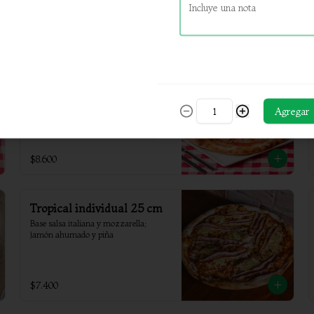
$8.300
Siciliana individual 25 cm
Base salsa italiana y mozzarella, 
pimientos, anchoas, jamón ahumado y 
Agregar
champiñon
$8.600
Tropical individual 25 cm
Base salsa italiana y mozzarella; 
jamón ahumado y piña
$7.400