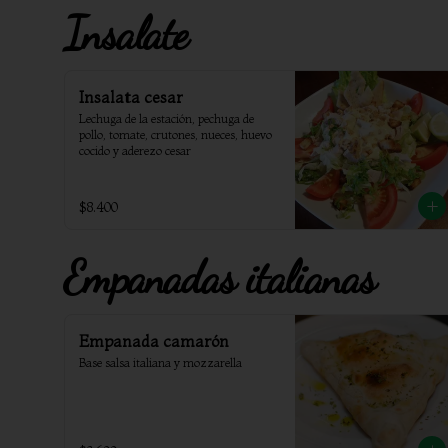
Insalate
Insalata cesar
Lechuga de la estación, pechuga de 
pollo, tomate, crutones, nueces, huevo 
cocido y aderezo cesar
$8.400
Empanadas italianas
Empanada camarón
Base salsa italiana y mozzarella