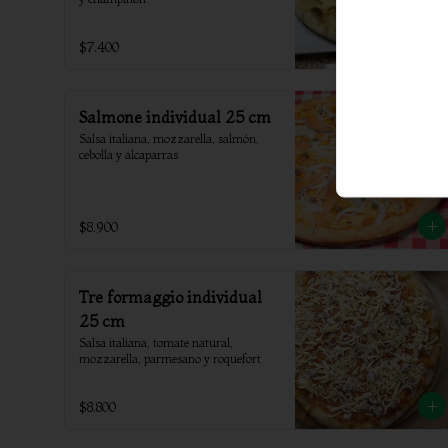
$7.400
Salmone individual 25 cm
Salsa italiana, mozzarella, salmón, 
cebolla y alcaparras
$8.900
Tre formaggio individual
25 cm
Salsa italiana, tomate natural, 
mozzarella, parmesano y roquefort
$8.800