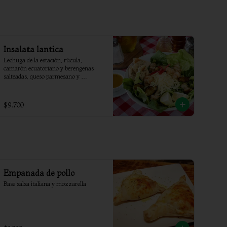
Insalata lantica
Lechuga de la estación, rúcula, 
camarón ecuatoriano y berengenas 
salteadas, queso parmesano y 
vinagreta agridulde
$9.700
Empanada de pollo
Base salsa italiana y mozzarella